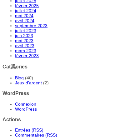
juillet 2025
février 2025
juillet 2024
mai 2024
avril 2024
septembre 2023
juillet 2023
juin 2023
mai 2023
avril 2023
mars 2023
février 2023
Cat馮ories
Blog
(40)
Jeux d'argent
(2)
WordPress
Connexion
WordPress
Actions
Entrées (RSS)
Commentaires (RSS)