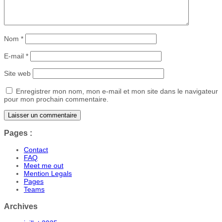
Nom
*
E-mail
*
Site web
Enregistrer mon nom, mon e-mail et mon site dans le navigateur
pour mon prochain commentaire.
Pages :
Contact
FAQ
Meet me out
Mention Legals
Pages
Teams
Archives