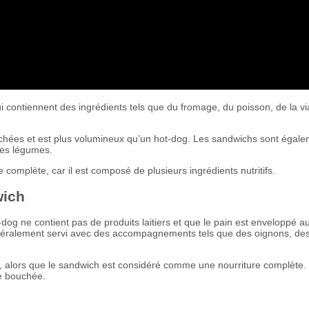
 contiennent des ingrédients tels que du fromage, du poisson, de la v
hées et est plus volumineux qu’un hot-dog. Les sandwichs sont égal
des légumes.
omplète, car il est composé de plusieurs ingrédients nutritifs.
wich
-dog ne contient pas de produits laitiers et que le pain est enveloppé a
généralement servi avec des accompagnements tels que des oignons, de
alors que le sandwich est considéré comme une nourriture complète. E
e bouchée.