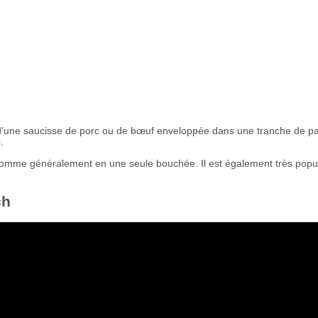
 d’une saucisse de porc ou de bœuf enveloppée dans une tranche de pai
.
nsomme généralement en une seule bouchée. Il est également très popul
ch