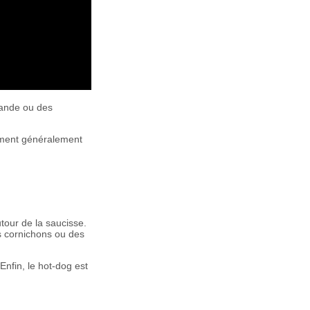
iande ou des
ement généralement
utour de la saucisse.
s cornichons ou des
nfin, le hot-dog est