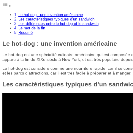
Le hot-dog : une invention américaine
Les caractéristiques typiques d’un sandwich
Les différences entre le hot-dog et le sandwich
Le mot de la fin
Résumé
Le hot-dog : une invention américaine
Le hot-dog est une spécialité culinaire américaine qui est composée
apparu à la fin du XIXe siècle à New York, et est très populaire depuis
Le hot-dog est considéré comme une nourriture rapide, car il se co
et les parcs d’attractions, car il est très facile à préparer et à manger.
Les caractéristiques typiques d’un sandwi